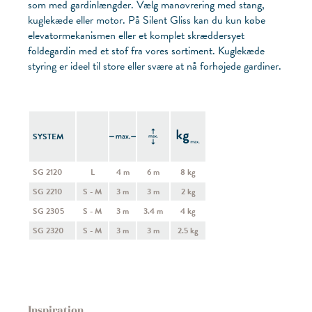
som med gardinlængder. Vælg manøvrering med stang,
kuglekæde eller motor. På Silent Gliss kan du kun købe
elevatormekanismen eller et komplet skræddersyet
foldegardin med et stof fra vores sortiment. Kuglekæde
styring er ideel til store eller svære at nå forhøjede gardiner.
SYSTEM
SG 2120
L
4 m
6 m
8 kg
SG 2210
S - M
3 m
3 m
2 kg
SG 2305
S - M
3 m
3.4 m
4 kg
SG 2320
S - M
3 m
3 m
2.5 kg
Inspiration