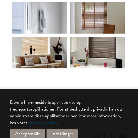
Denne hjemmeside bruger cookies og
© 2026 Silent Gliss
tredjepartsapplikationer. For at beskytte dit privatliv kan du
Juridisk ansvarsfraskrivelse
administrere disse applikationer her.
For mere information,
Fortrolighedspolitik
læs vores
privatlivspolitik
.
Cookie Settings
Acceptér alle
Indstillinger