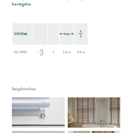
bevægelse.
SYSTEM
SG 8910
L
3.6 m
3.6 m
Inspiration